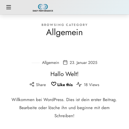
Stefan
Dein
Hellrigl
BROWSING CATEGORY
Fahrplan
Allgemein
zu
mehr
Wohlbefinden
Allgemein
23. Januar 2025
Hallo Welt!
Share
Like this
18 Views
Willkommen bei WordPress. Dies ist dein erster Beitrag.
Bearbeite oder lösche ihn und beginne mit dem
Schreiben!